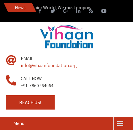
 to Live in a Happier World, We must empower those living on the m
News
EMAIL
info@vihaanfoundation.org
CALL NOW
+91-7860764064
REACH US!
Menu