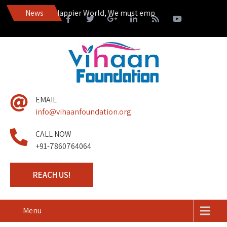
ire to Live in a Happier World, We must empower those living on th
News
EMAIL
info@vihaanfoundation.org
CALL NOW
+91-7860764064
REACH US!
Menu