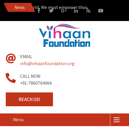
in a Happier World, We must empower those living on the margins of
News
EMAIL
info@vihaanfoundation.org
CALL NOW
+91-7860764064
REACH US!
Menu