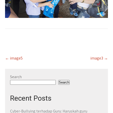
Post
←
image5
image3
→
navigation
Search
Search
Recent Posts
Cyber-Bullying terhadap Guru: Haruskah guru