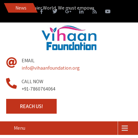
to Live in a Happier World, We must empower those living on the ma
News
EMAIL
info@vihaanfoundation.org
CALL NOW
+91-7860764064
REACH US!
Menu